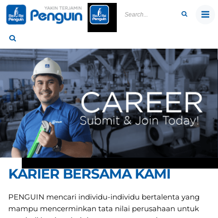
Skip
to
content
KARIER BERSAMA KAMI
PENGUIN mencari individu-individu bertalenta yang
mampu mencerminkan tata nilai perusahaan untuk