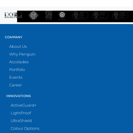
COMPANY
About Us
Why Penguin
Accolades
Portfolio
Events
Career
INNOVATIONS
ActiveGuard+
LightProof
UltraShield
Colour Options