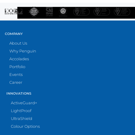
COMPANY
About Us
Why Penguin
Accolades
Portfolio
Events
Career
INNOVATIONS
ActiveGuard+
LightProof
UltraShield
Colour Options