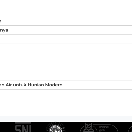
a
inya
an Air untuk Hunian Modern