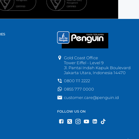
RES
Gold Coast Office
Tower Eiffel - Level 9
Jl. Pantai Indah Kapuk Boulevard
Jakarta Utara, Indonesia 14470
0800 111 2222
0855 777 0000
customer.care@penguin.id
FOLLOW US ON