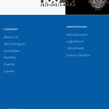
INNOVATIONS
COMPANY
ActiveGuard+
About Us
LightProof
Why Penguin
UltraShield
Accolades
Colour Options
Portfolio
Events
Career