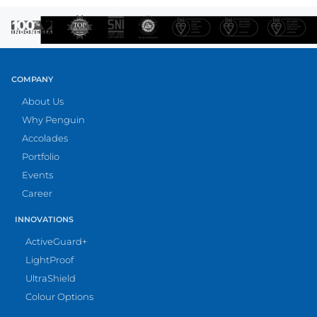
COMPANY
About Us
Why Penguin
Accolades
Portfolio
Events
Career
INNOVATIONS
ActiveGuard+
LightProof
UltraShield
Colour Options