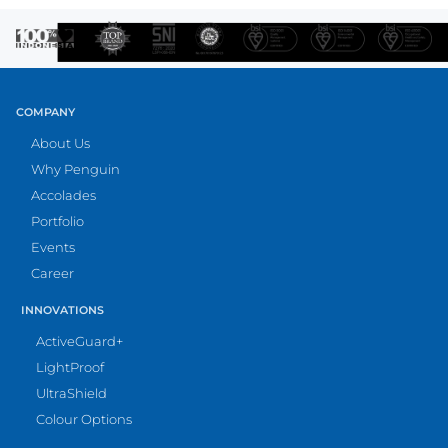
COMPANY
About Us
Why Penguin
Accolades
Portfolio
Events
Career
INNOVATIONS
ActiveGuard+
LightProof
UltraShield
Colour Options