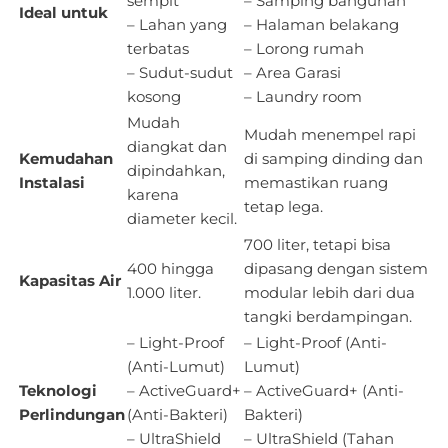
sempit
– Samping bangunan
Ideal untuk
– Lahan yang
– Halaman belakang
terbatas
– Lorong rumah
– Sudut-sudut
– Area Garasi
kosong
– Laundry room
Mudah
Mudah menempel rapi
diangkat dan
Kemudahan
di samping dinding dan
dipindahkan,
Instalasi
memastikan ruang
karena
tetap lega.
diameter kecil.
700 liter, tetapi bisa
400 hingga
dipasang dengan sistem
Kapasitas Air
1.000 liter.
modular lebih dari dua
tangki berdampingan.
– Light-Proof
– Light-Proof (Anti-
(Anti-Lumut)
Lumut)
Teknologi
– ActiveGuard+
– ActiveGuard+ (Anti-
Perlindungan
(Anti-Bakteri)
Bakteri)
– UltraShield
– UltraShield (Tahan