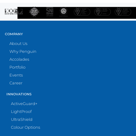
COMPANY
About Us
Why Penguin
Accolades
Portfolio
Events
Career
INNOVATIONS
ActiveGuard+
LightProof
UltraShield
Colour Options