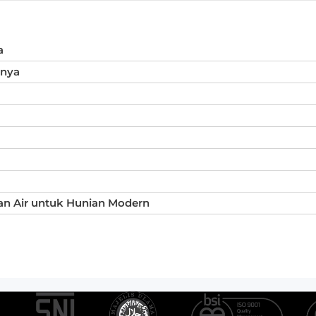
a
inya
an Air untuk Hunian Modern