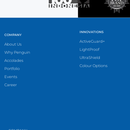
INNOVATIONS
COMPANY
ActiveGuard+
About Us
LightProof
Why Penguin
UltraShield
Accolades
Colour Options
Portfolio
Events
Career