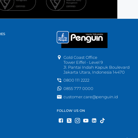
RES
Gold Coast Office
Tower Eiffel - Level 9
Jl. Pantai Indah Kapuk Boulevard
Jakarta Utara, Indonesia 14470
0800 111 2222
0855 777 0000
customer.care@penguin.id
FOLLOW US ON