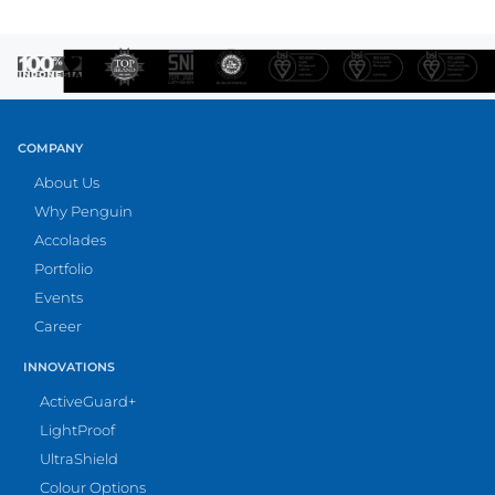
COMPANY
About Us
Why Penguin
Accolades
Portfolio
Events
Career
INNOVATIONS
ActiveGuard+
LightProof
UltraShield
Colour Options