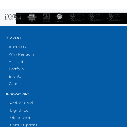
COMPANY
About Us
Why Penguin
Accolades
Portfolio
Events
Career
INNOVATIONS
ActiveGuard+
LightProof
UltraShield
Colour Options