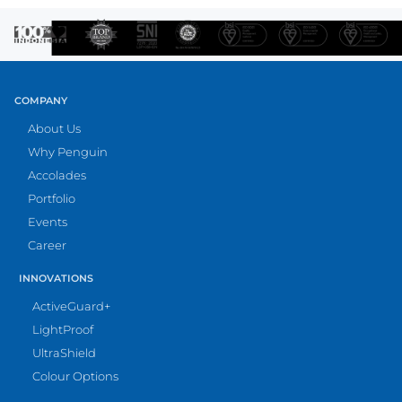
COMPANY
About Us
Why Penguin
Accolades
Portfolio
Events
Career
INNOVATIONS
ActiveGuard+
LightProof
UltraShield
Colour Options