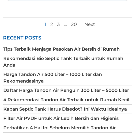
POSTS
POSTS
Page
Page
Page
Page
1
2
3
…
20
Next
NAVIGATION
NAVIGATIO
RECENT POSTS
Tips Terbaik Menjaga Pasokan Air Bersih di Rumah
Rekomendasi Bio Septic Tank Terbaik untuk Rumah
Anda
Harga Tandon Air 500 Liter – 1000 Liter dan
Rekomendasinya
Daftar Harga Tandon Air Penguin 300 Liter – 5000 Liter
4 Rekomendasi Tandon Air Terbaik untuk Rumah Kecil
Kapan Septic Tank Harus Disedot? Ini Waktu Idealnya
Filter Air PVDF untuk Air Lebih Bersih dan Higienis
Perhatikan 4 Hal Ini Sebelum Memilih Tandon Air