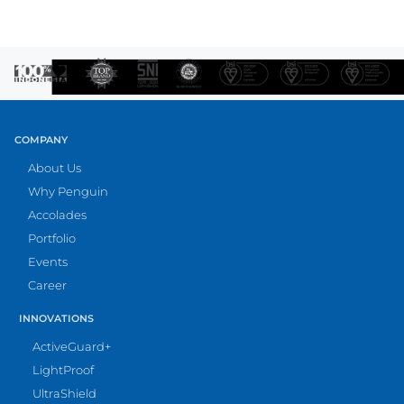
COMPANY
About Us
Why Penguin
Accolades
Portfolio
Events
Career
INNOVATIONS
ActiveGuard+
LightProof
UltraShield