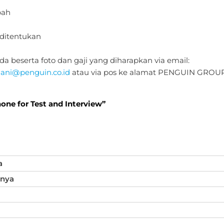
bah
ditentukan
 beserta foto dan gaji yang diharapkan via email:
ni@penguin.co.id
atau via pos ke alamat PENGUIN GROUP 
hone for Test and Interview”
a
inya