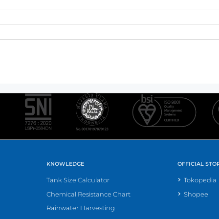
KNOWLEDGE
OFFICIAL STO
Tank Size Calculator
Tokopedia
Chemical Resistance Chart
Shopee
Rainwater Harvesting