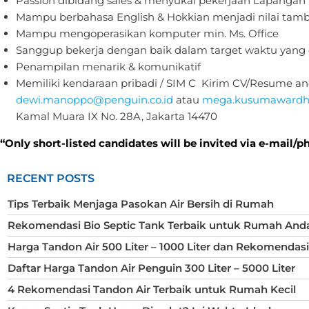
Passion dibidang sales & menyukai pekerjaan Lapangan
Mampu berbahasa English & Hokkian menjadi nilai tam
Mampu mengoperasikan komputer min. Ms. Office
Sanggup bekerja dengan baik dalam target waktu yang 
Penampilan menarik & komunikatif
Memiliki kendaraan pribadi / SIM C Kirim CV/Resume anda
dewi.manoppo@penguin.co.id
atau
mega.kusumawardha
Kamal Muara IX No. 28A, Jakarta 14470
“Only short-listed candidates will be invited via e-mail/p
RECENT POSTS
Tips Terbaik Menjaga Pasokan Air Bersih di Rumah
Rekomendasi Bio Septic Tank Terbaik untuk Rumah And
Harga Tandon Air 500 Liter – 1000 Liter dan Rekomendas
Daftar Harga Tandon Air Penguin 300 Liter – 5000 Liter
4 Rekomendasi Tandon Air Terbaik untuk Rumah Kecil