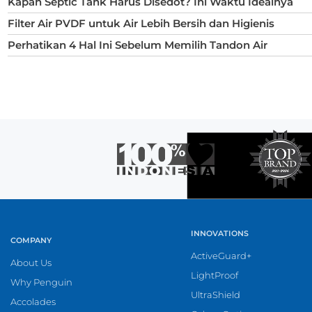
Kapan Septic Tank Harus Disedot? Ini Waktu Idealnya
Filter Air PVDF untuk Air Lebih Bersih dan Higienis
Perhatikan 4 Hal Ini Sebelum Memilih Tandon Air
INNOVATIONS
COMPANY
ActiveGuard+
About Us
LightProof
Why Penguin
UltraShield
Accolades