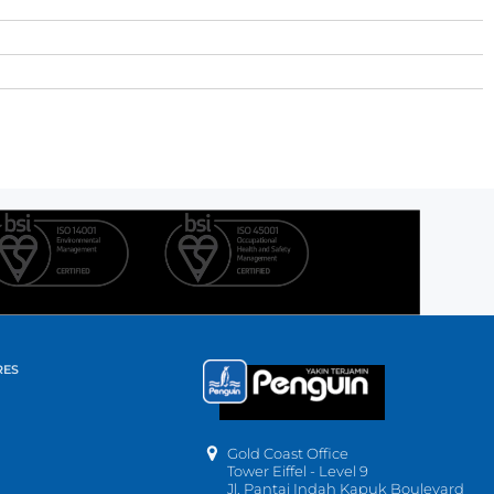
RES
Gold Coast Office
Tower Eiffel - Level 9
Jl. Pantai Indah Kapuk Boulevard