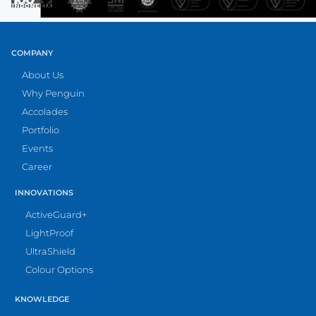
COMPANY
About Us
Why Penguin
Accolades
Portfolio
Events
Career
INNOVATIONS
ActiveGuard+
LightProof
UltraShield
Colour Options
KNOWLEDGE