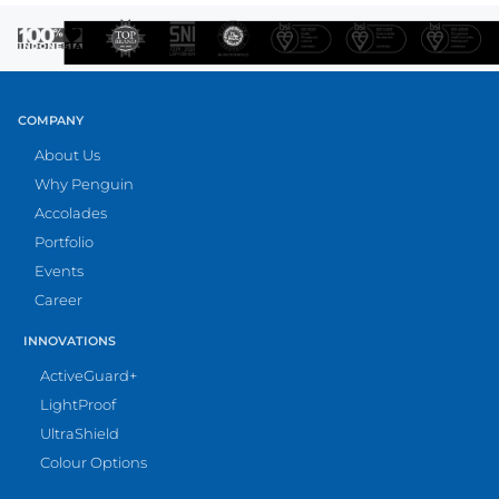
COMPANY
About Us
Why Penguin
Accolades
Portfolio
Events
Career
INNOVATIONS
ActiveGuard+
LightProof
UltraShield
Colour Options