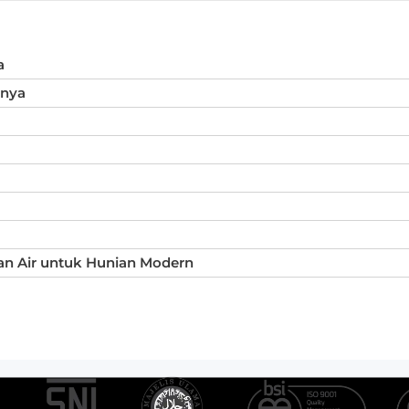
a
inya
an Air untuk Hunian Modern