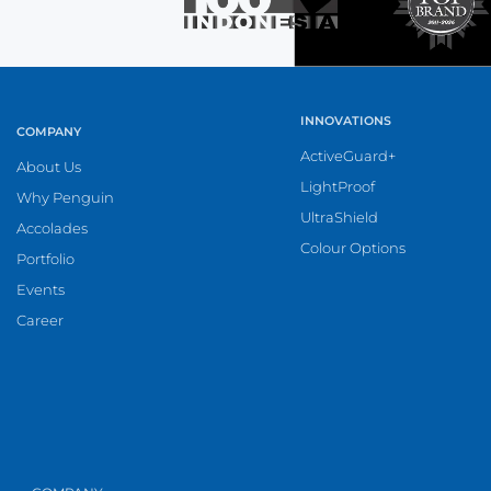
INNOVATIONS
COMPANY
ActiveGuard+
About Us
LightProof
Why Penguin
UltraShield
Accolades
Colour Options
Portfolio
Events
Career