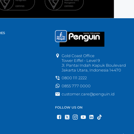
RES
Gold Coast Office
Tower Eiffel - Level 9
Jl. Pantai Indah Kapuk Boulevard
Jakarta Utara, Indonesia 14470
0800 111 2222
0855 777 0000
customer.care@penguin.id
FOLLOW US ON