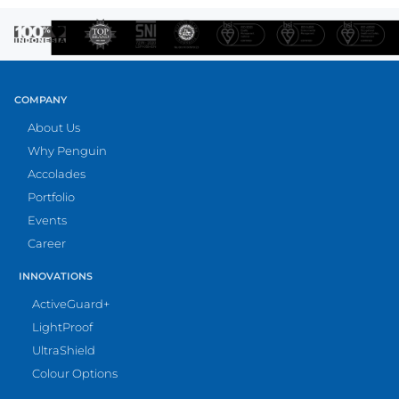
COMPANY
About Us
Why Penguin
Accolades
Portfolio
Events
Career
INNOVATIONS
ActiveGuard+
LightProof
UltraShield
Colour Options