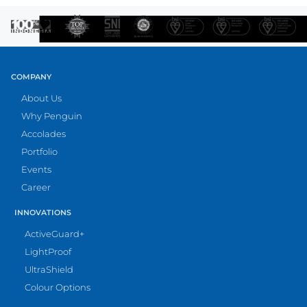
COMPANY
About Us
Why Penguin
Accolades
Portfolio
Events
Career
INNOVATIONS
ActiveGuard+
LightProof
UltraShield
Colour Options