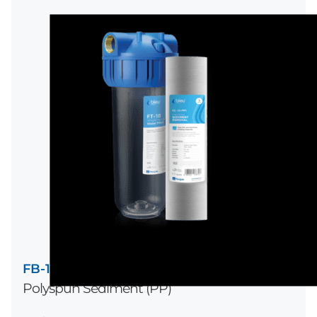
FB-10-PP1/PP5
Polyspun Sediment (PP)