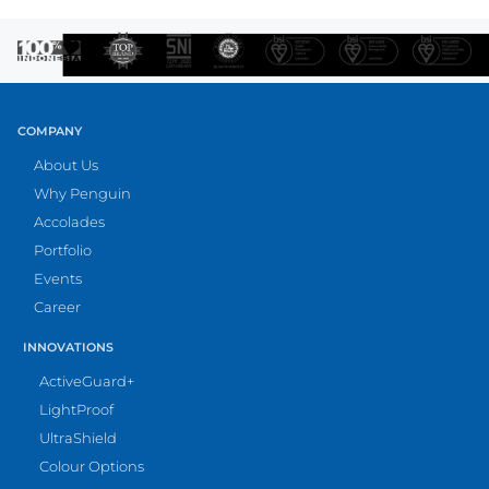
COMPANY
About Us
Why Penguin
Accolades
Portfolio
Events
Career
INNOVATIONS
ActiveGuard+
LightProof
UltraShield
Colour Options