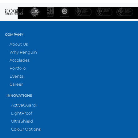
COMPANY
About Us
Why Penguin
Accolades
Portfolio
Events
Career
INNOVATIONS
ActiveGuard+
LightProof
UltraShield
Colour Options