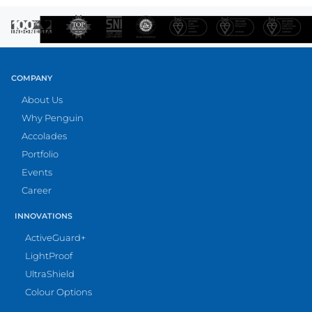
COMPANY
About Us
Why Penguin
Accolades
Portfolio
Events
Career
INNOVATIONS
ActiveGuard+
LightProof
UltraShield
Colour Options