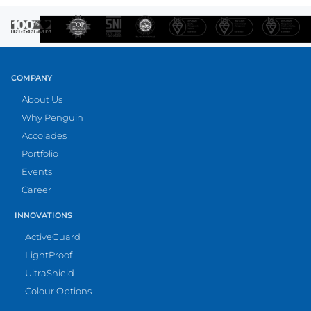
COMPANY
About Us
Why Penguin
Accolades
Portfolio
Events
Career
INNOVATIONS
ActiveGuard+
LightProof
UltraShield
Colour Options