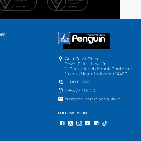
RES
Gold Coast Office
Tower Eiffel - Level 9
Jl. Pantai Indah Kapuk Boulevard
Jakarta Utara, Indonesia 14470
0800 111 2222
0855 777 0000
customer.care@penguin.id
FOLLOW US ON