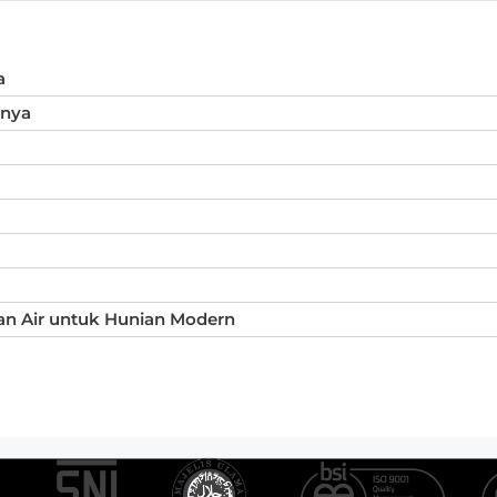
a
inya
an Air untuk Hunian Modern