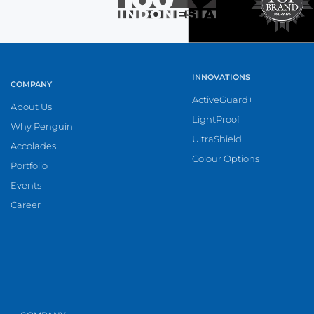
INNOVATIONS
COMPANY
ActiveGuard+
About Us
LightProof
Why Penguin
UltraShield
Accolades
Colour Options
Portfolio
Events
Career