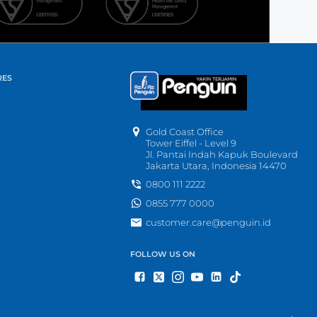
RES
Gold Coast Office
Tower Eiffel - Level 9
Jl. Pantai Indah Kapuk Boulevard
Jakarta Utara, Indonesia 14470
0800 111 2222
0855 777 0000
customer.care@penguin.id
FOLLOW US ON