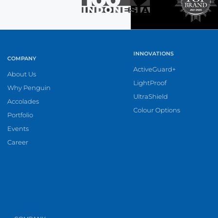
INNOVATIONS
COMPANY
ActiveGuard+
About Us
LightProof
Why Penguin
UltraShield
Accolades
Colour Options
Portfolio
Events
Career