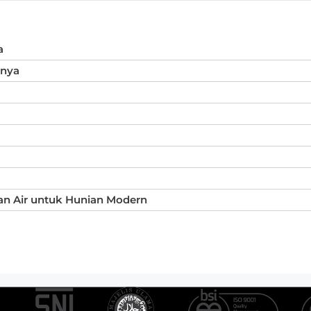
a
inya
an Air untuk Hunian Modern