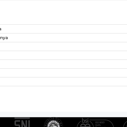
a
inya