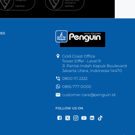
RES
Gold Coast Office
Tower Eiffel - Level 9
Jl. Pantai Indah Kapuk Boulevard
Jakarta Utara, Indonesia 14470
0800 111 2222
0855 777 0000
customer.care@penguin.id
FOLLOW US ON