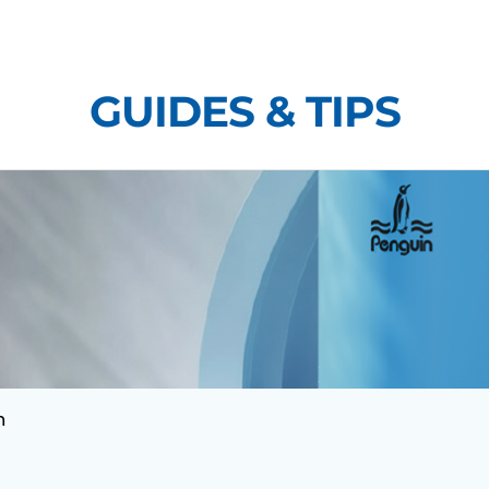
Skip
to
content
GUIDES & TIPS
h