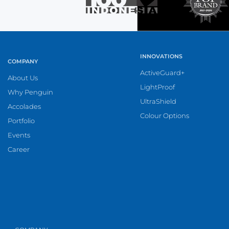
INNOVATIONS
COMPANY
ActiveGuard+
About Us
LightProof
Why Penguin
UltraShield
Accolades
Colour Options
Portfolio
Events
Career