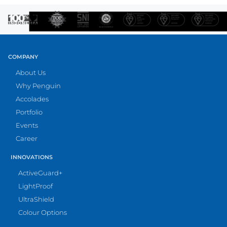
COMPANY
About Us
Why Penguin
Accolades
Portfolio
Events
Career
INNOVATIONS
ActiveGuard+
LightProof
UltraShield
Colour Options