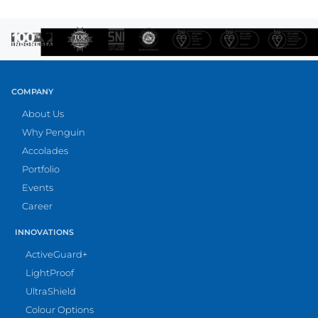
COMPANY
About Us
Why Penguin
Accolades
Portfolio
Events
Career
INNOVATIONS
ActiveGuard+
LightProof
UltraShield
Colour Options