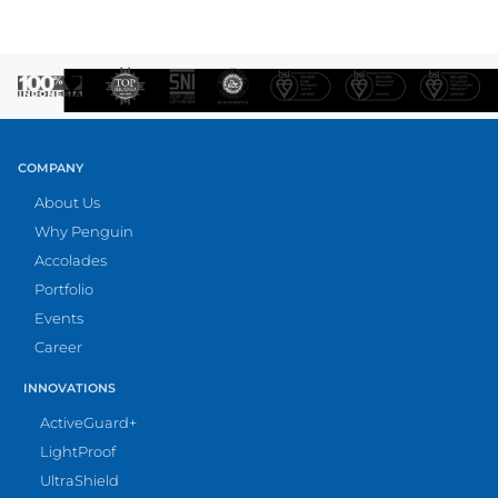
COMPANY
About Us
Why Penguin
Accolades
Portfolio
Events
Career
INNOVATIONS
ActiveGuard+
LightProof
UltraShield