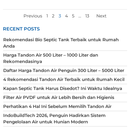
POSTS
POSTS
POSTS
Page
Page
Page
Page
Page
Page
Previous
1
2
3
4
5
…
13
Next
NAVIGATION
NAVIGATION
NAVIGA
RECENT POSTS
Rekomendasi Bio Septic Tank Terbaik untuk Rumah
Anda
Harga Tandon Air 500 Liter – 1000 Liter dan
Rekomendasinya
Daftar Harga Tandon Air Penguin 300 Liter – 5000 Liter
4 Rekomendasi Tandon Air Terbaik untuk Rumah Kecil
Kapan Septic Tank Harus Disedot? Ini Waktu Idealnya
Filter Air PVDF untuk Air Lebih Bersih dan Higienis
Perhatikan 4 Hal Ini Sebelum Memilih Tandon Air
IndoBuildTech 2026, Penguin Hadirkan Sistem
Pengelolaan Air untuk Hunian Modern