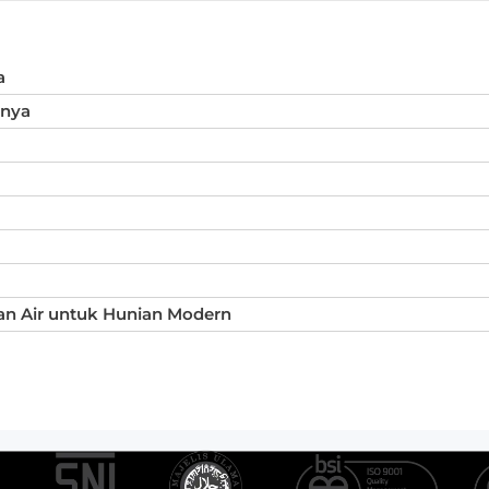
a
inya
an Air untuk Hunian Modern