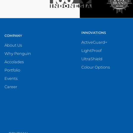
INNOVATIONS
COMPANY
ActiveGuard+
About Us
LightProof
Why Penguin
UltraShield
Accolades
Colour Options
Portfolio
Events
Career