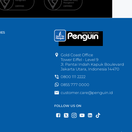
RES
Gold Coast Office
Tower Eiffel - Level 9
Jl. Pantai Indah Kapuk Boulevard
Jakarta Utara, Indonesia 14470
0800 111 2222
0855 777 0000
customer.care@penguin.id
FOLLOW US ON