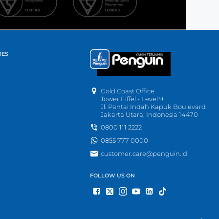
RES
Gold Coast Office
Tower Eiffel - Level 9
Jl. Pantai Indah Kapuk Boulevard
Jakarta Utara, Indonesia 14470
0800 111 2222
0855 777 0000
customer.care@penguin.id
FOLLOW US ON