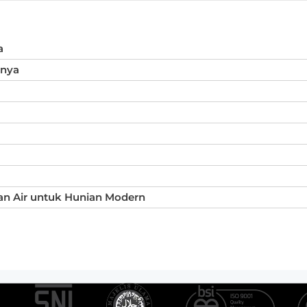
a
inya
an Air untuk Hunian Modern