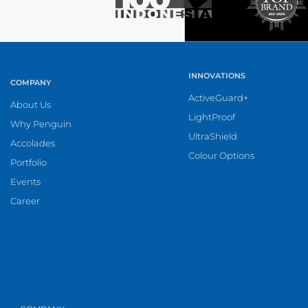
INNOVATIONS
COMPANY
ActiveGuard+
About Us
LightProof
Why Penguin
UltraShield
Accolades
Colour Options
Portfolio
Events
Career