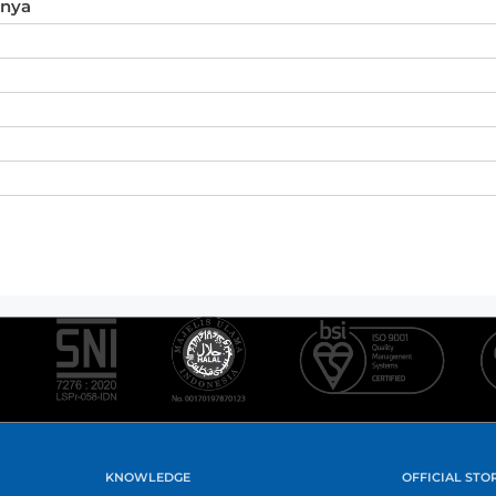
inya
KNOWLEDGE
OFFICIAL STO