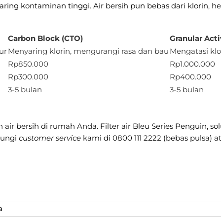
aring kontaminan tinggi. Air bersih pun bebas dari klorin, h
Carbon Block (CTO)
Granular Act
ur
Menyaring klorin, mengurangi rasa dan bau
Mengatasi klor
Rp850.000
Rp1.000.000
Rp300.000
Rp400.000
3-5 bulan
3-5 bulan
ah air bersih di rumah Anda. Filter air Bleu Series Penguin, 
bungi
customer service
kami di 0800 111 2222 (bebas pulsa)
a