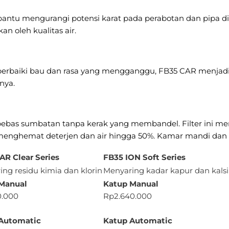
ntu mengurangi potensi karat pada perabotan dan pipa d
n oleh kualitas air.
perbaiki bau dan rasa yang mengganggu, FB35 CAR menjadikan
nya.
r bebas sumbatan tanpa kerak yang membandel. Filter ini 
menghemat deterjen dan air hingga 50%. Kamar mandi dan p
AR Clear Series
FB35 ION Soft Series
ng residu kimia dan klorin
Menyaring kadar kapur dan kal
Manual
Katup Manual
0.000
Rp2.640.000
Automatic
Katup Automatic