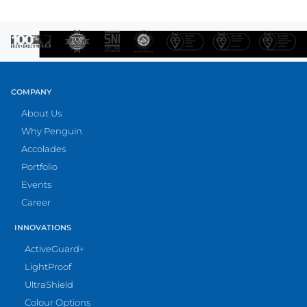
COMPANY
About Us
Why Penguin
Accolades
Portfolio
Events
Career
INNOVATIONS
ActiveGuard+
LightProof
UltraShield
Colour Options