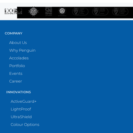
COMPANY
About Us
Why Penguin
Accolades
Portfolio
Events
Career
INNOVATIONS
ActiveGuard+
LightProof
UltraShield
Colour Options