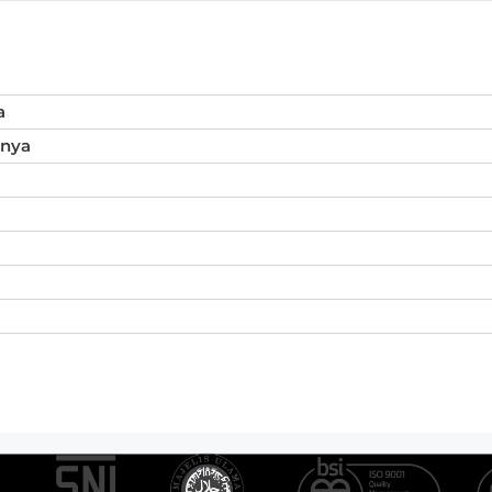
a
inya