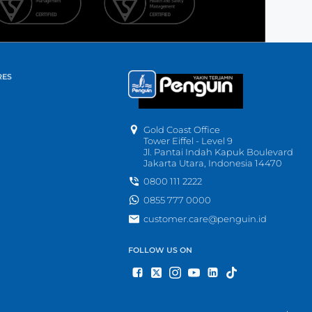
RES
Gold Coast Office
Tower Eiffel - Level 9
Jl. Pantai Indah Kapuk Boulevard
Jakarta Utara, Indonesia 14470
0800 111 2222
0855 777 0000
customer.care@penguin.id
FOLLOW US ON