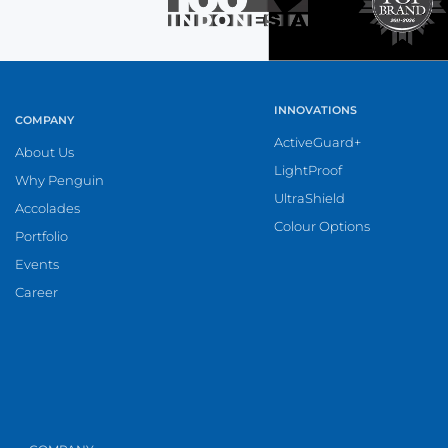
INNOVATIONS
COMPANY
ActiveGuard+
About Us
LightProof
Why Penguin
UltraShield
Accolades
Colour Options
Portfolio
Events
Career