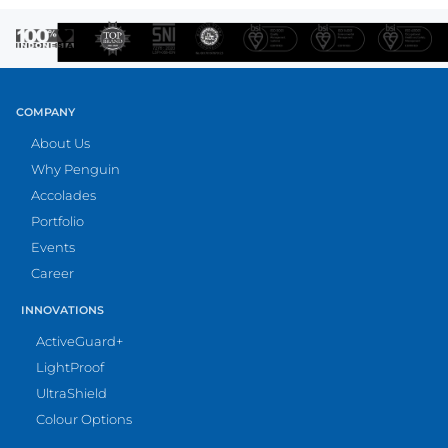
COMPANY
About Us
Why Penguin
Accolades
Portfolio
Events
Career
INNOVATIONS
ActiveGuard+
LightProof
UltraShield
Colour Options