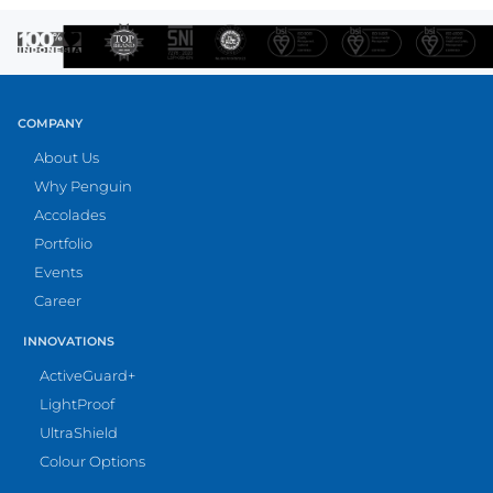
COMPANY
About Us
Why Penguin
Accolades
Portfolio
Events
Career
INNOVATIONS
ActiveGuard+
LightProof
UltraShield
Colour Options