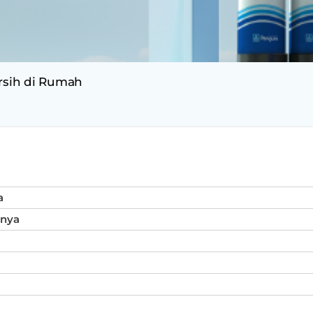
ersih di Rumah
a
inya