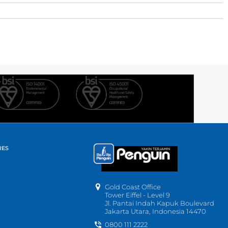
RES
Gold Coast Office
Tower Eiffel - Level 9
Jl. Pantai Indah Kapuk Boulevard
Jakarta Utara, Indonesia 14470
0800 111 2222