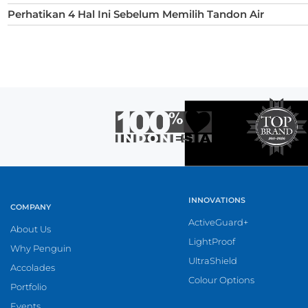
Perhatikan 4 Hal Ini Sebelum Memilih Tandon Air
INNOVATIONS
COMPANY
ActiveGuard+
About Us
LightProof
Why Penguin
UltraShield
Accolades
Colour Options
Portfolio
Events