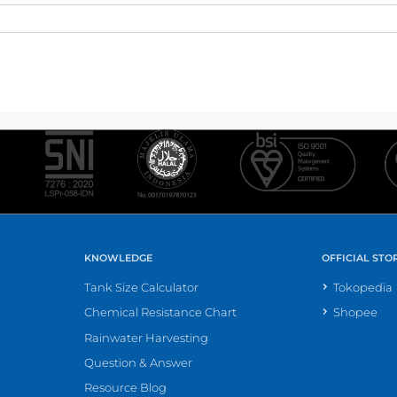
KNOWLEDGE
OFFICIAL STO
Tank Size Calculator
Tokopedia
Chemical Resistance Chart
Shopee
Rainwater Harvesting
Question & Answer
Resource Blog