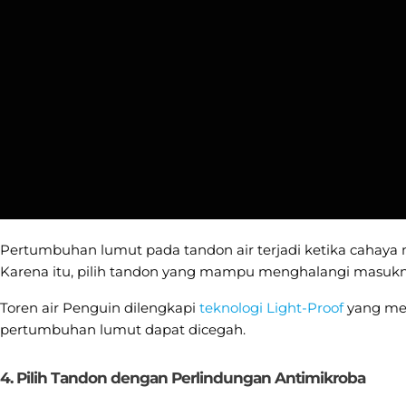
Pertumbuhan lumut pada tandon air terjadi ketika cahaya mat
Karena itu, pilih tandon yang mampu menghalangi masuk
Toren air Penguin dilengkapi
teknologi Light-Proof
yang mem
pertumbuhan lumut dapat dicegah.
4. Pilih Tandon dengan Perlindungan Antimikroba