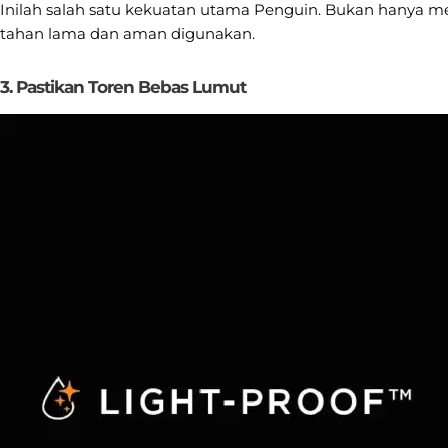
Inilah salah satu kekuatan utama Penguin. Bukan hanya m
tahan lama dan aman digunakan.
3. Pastikan Toren Bebas Lumut