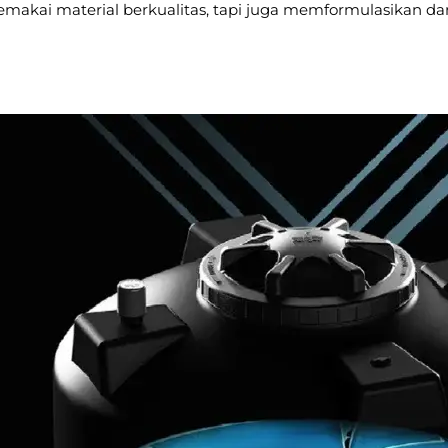
emakai material berkualitas, tapi juga memformulasikan 