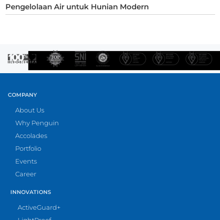
Pengelolaan Air untuk Hunian Modern
COMPANY
About Us
Why Penguin
Accolades
Portfolio
Events
Career
INNOVATIONS
ActiveGuard+
LightProof