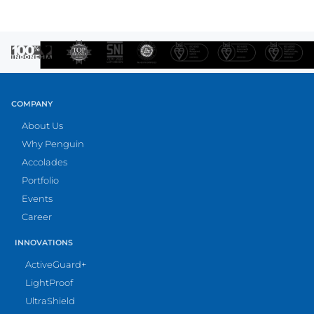
COMPANY
About Us
Why Penguin
Accolades
Portfolio
Events
Career
INNOVATIONS
ActiveGuard+
LightProof
UltraShield