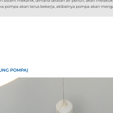
sistem mekanik, dimana setelah air penuh, akan melakukan
ka pompa akan terus bekerja, akibatnya pompa akan meng
PUNG POMPA)