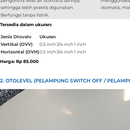
pengontrol level air otomatis lainnya,
menggunakan 
sehingga lebih praktis digunakan.
otomatis, ma
Berfungsi tanpa listrik.
Tersedia dalam ukuran:
Jenis Otovalv
Ukuran
Vertikal (OVV)
0,5 inch
3/4 inch
1 inch
Horizontal (OVH)
0,5 inch
3/4 inch
1 inch
Harga: Rp 85.000
2. OTOLEVEL (PELAMPUNG SWITCH OFF / PELAM