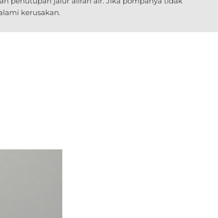
 penutupan jalur aliran air. Jika pompanya tidak
alami kerusakan.